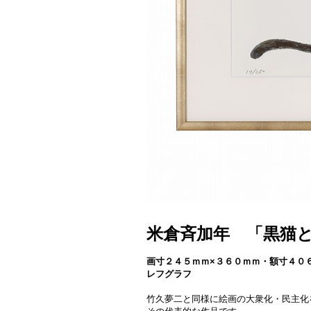
米倉斉加年 「黒猫
画寸２４５ｍｍ×３６０ｍｍ・額寸４０
レフグラフ
竹久夢二と同様に絵画の大衆化・民主化