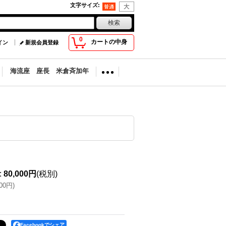
文字サイズ
:
0
カートの中身
イン
新規会員登録
海流座 座長 米倉斉加年
:
80,000円
(税別)
000円
)
Facebookでシェア