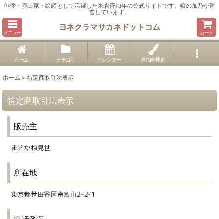
俳優・演出家・絵師として活躍した米倉斉加年の公式サイトです。娘の加乃が運
営しています。
ヨネクラマサカネドットコム
メニュー
カート
ホーム
カテゴリ
カレンダー
斉加年見世
ホーム
>
特定商取引法表示
特定商取引法表示
販売主
所在地