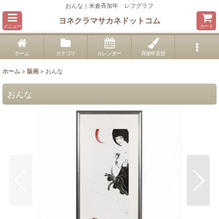
おんな｜米倉斉加年 レフグラフ
ヨネクラマサカネドットコム
メニュー
カート
ホーム
カテゴリ
カレンダー
斉加年見世
ホーム
>
版画
>
おんな
おんな