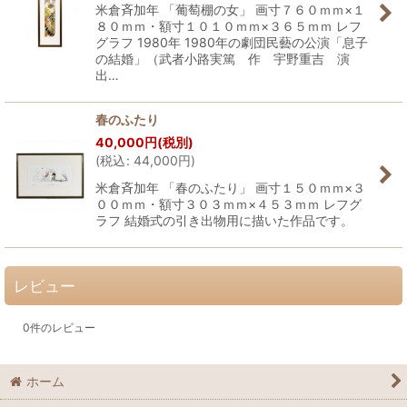
米倉斉加年 「葡萄棚の女」 画寸７６０ｍｍ×１
８０ｍｍ・額寸１０１０ｍｍ×３６５ｍｍ レフ
グラフ 1980年 1980年の劇団民藝の公演「息子
の結婚」（武者小路実篤 作 宇野重吉 演
出…
春のふたり
40,000
円
(税別)
(
税込
:
44,000
円
)
米倉斉加年 「春のふたり」 画寸１５０ｍｍ×３
００ｍｍ・額寸３０３ｍｍ×４５３ｍｍ レフグ
ラフ 結婚式の引き出物用に描いた作品です。
レビュー
0
件のレビュー
ホーム