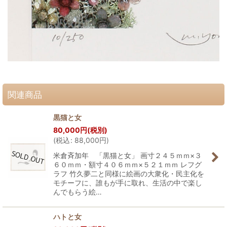
関連商品
黒猫と女
80,000
円
(税別)
(
税込
:
88,000
円
)
米倉斉加年 「黒猫と女」 画寸２４５ｍｍ×３
６０ｍｍ・額寸４０６ｍｍ×５２１ｍｍ レフグ
ラフ 竹久夢二と同様に絵画の大衆化・民主化を
モチーフに、誰もが手に取れ、生活の中で楽し
んでもらう絵…
ハトと女