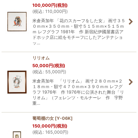
100,000
円
(税別)
(
税込
:
110,000
円
)
米倉斉加年 「花のスカーフをした女」 画寸３５
０ｍｍ×３５０ｍｍ・額寸５１５ｍｍ×５１５ｍ
ｍ レフグラフ 1981年 作 新宿紀伊國屋書店ア
ドホック店に絵をモチーフにしたアンテナショ
ッ…
リリオム
50,000
円
(税別)
(
税込
:
55,000
円
)
米倉斉加年 「リリオム」 画寸２８０ｍｍ×２
１８ｍｍ・額寸４７０ｍｍ×３９０ｍｍ レフグ
ラフ 1976年 作 1976年に公演された舞台「リ
リオム」（フェレンツ・モルナーレ 作 宇野
重…
葡萄棚の女
[
Y-06K
]
150,000
円
(税別)
(
税込
:
165,000
円
)