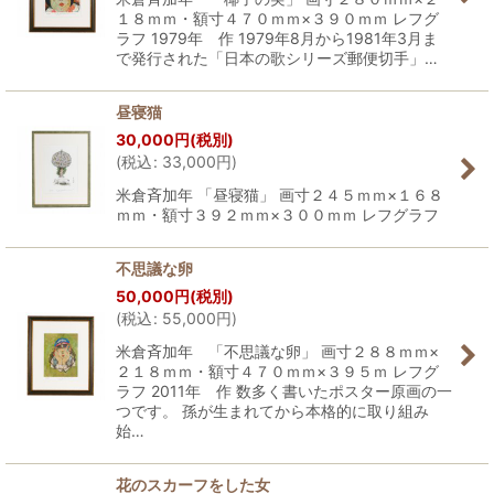
１８ｍｍ・額寸４７０ｍｍ×３９０ｍｍ レフグ
ラフ 1979年 作 1979年8月から1981年3月ま
で発行された「日本の歌シリーズ郵便切手」…
昼寝猫
30,000
円
(税別)
(
税込
:
33,000
円
)
米倉斉加年 「昼寝猫」 画寸２４５ｍｍ×１６８
ｍｍ・額寸３９２ｍｍ×３００ｍｍ レフグラフ
不思議な卵
50,000
円
(税別)
(
税込
:
55,000
円
)
米倉斉加年 「不思議な卵」 画寸２８８ｍｍ×
２１８ｍｍ・額寸４７０ｍｍ×３９５ｍ レフグ
ラフ 2011年 作 数多く書いたポスター原画の一
つです。 孫が生まれてから本格的に取り組み
始…
花のスカーフをした女