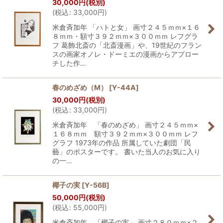
30,000
円
(税別)
(
税込
:
33,000
円
)
米倉斉加年 「ハトと女」 画寸２４５ｍｍ×１６
８ｍｍ・額寸３９２ｍｍ×３００ｍｍ レフグラ
フ 葛飾北斎の「北斎漫画」や、19世紀のフラン
スの画家オノレ・ドーミエの漫画からアプロー
チした作…
春のめざめ（M）
[
Y-44A
]
30,000
円
(税別)
(
税込
:
33,000
円
)
米倉斉加年 「春のめざめ」 画寸２４５ｍｍ×
１６８ｍｍ 額寸３９２ｍｍ×３００ｍｍ レフ
グラフ 1973年の作品 所属していた劇団「民
藝」のポスターです。 書いた当人のお気に入り
の一…
椰子の実
[
Y-56B
]
50,000
円
(税別)
(
税込
:
55,000
円
)
米倉斉加年 「椰子の実」 画寸２８０ｍｍ×２