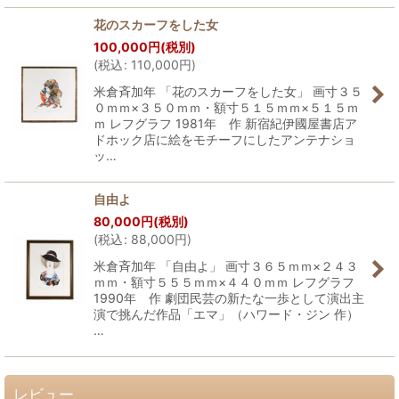
花のスカーフをした女
100,000
円
(税別)
(
税込
:
110,000
円
)
米倉斉加年 「花のスカーフをした女」 画寸３５
０ｍｍ×３５０ｍｍ・額寸５１５ｍｍ×５１５ｍ
ｍ レフグラフ 1981年 作 新宿紀伊國屋書店ア
ドホック店に絵をモチーフにしたアンテナショ
ッ…
自由よ
80,000
円
(税別)
(
税込
:
88,000
円
)
米倉斉加年 「自由よ」 画寸３６５ｍｍ×２４３
ｍｍ・額寸５５５ｍｍ×４４０ｍｍ レフグラフ
1990年 作 劇団民芸の新たな一歩として演出主
演で挑んだ作品「エマ」（ハワード・ジン 作）
…
レビュー