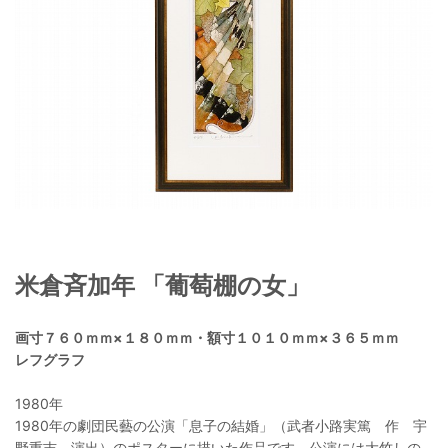
米倉斉加年 「葡萄棚の女」
画寸７６０ｍｍ×１８０ｍｍ・額寸１０１０ｍｍ×３６５ｍｍ
レフグラフ
1980年
1980年の劇団民藝の公演「息子の結婚」（武者小路実篤 作 宇
野重吉 演出）のポスターに描いた作品です。公演には大竹しの