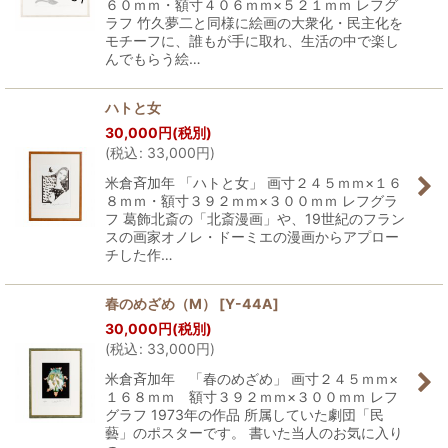
６０ｍｍ・額寸４０６ｍｍ×５２１ｍｍ レフグ
ラフ 竹久夢二と同様に絵画の大衆化・民主化を
モチーフに、誰もが手に取れ、生活の中で楽し
んでもらう絵…
ハトと女
30,000
円
(税別)
(
税込
:
33,000
円
)
米倉斉加年 「ハトと女」 画寸２４５ｍｍ×１６
８ｍｍ・額寸３９２ｍｍ×３００ｍｍ レフグラ
フ 葛飾北斎の「北斎漫画」や、19世紀のフラン
スの画家オノレ・ドーミエの漫画からアプロー
チした作…
春のめざめ（M）
[
Y-44A
]
30,000
円
(税別)
(
税込
:
33,000
円
)
米倉斉加年 「春のめざめ」 画寸２４５ｍｍ×
１６８ｍｍ 額寸３９２ｍｍ×３００ｍｍ レフ
グラフ 1973年の作品 所属していた劇団「民
藝」のポスターです。 書いた当人のお気に入り