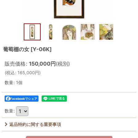
葡萄棚の女
[
Y-06K
]
販売価格
:
150,000
円
(税別)
(
税込
:
165,000
円
)
数量
:
1個
Facebookでシェア
数量
:
返品特約に関する重要事項