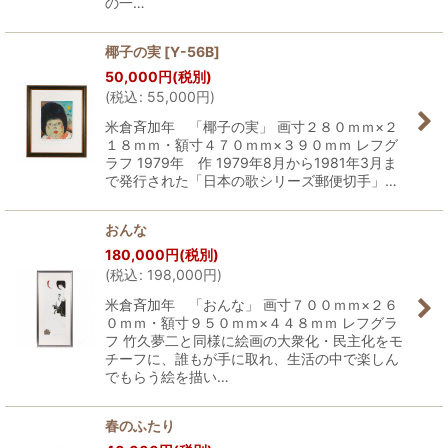
の一…
椰子の実
[
Y-56B
]
50,000
円
(税別)
(
税込
:
55,000
円
)
米倉斉加年 「椰子の実」 画寸２８０ｍｍ×２
１８ｍｍ・額寸４７０ｍｍ×３９０ｍｍ レフグ
ラフ 1979年 作 1979年8月から1981年3月ま
で発行された「日本の歌シリーズ郵便切手」…
おんな
180,000
円
(税別)
(
税込
:
198,000
円
)
米倉斉加年 「おんな」 画寸７００ｍｍ×２６
０ｍｍ・額寸９５０ｍｍ×４４８ｍｍ レフグラ
フ 竹久夢二と同様に絵画の大衆化・民主化をモ
チーフに、誰もが手に取れ、生活の中で楽しん
でもらう絵を描い…
春のふたり