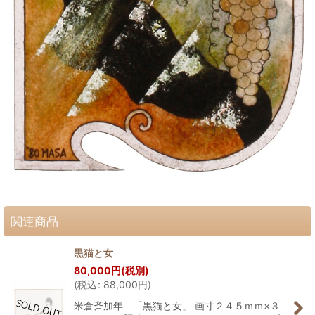
関連商品
黒猫と女
80,000
円
(税別)
(
税込
:
88,000
円
)
米倉斉加年 「黒猫と女」 画寸２４５ｍｍ×３