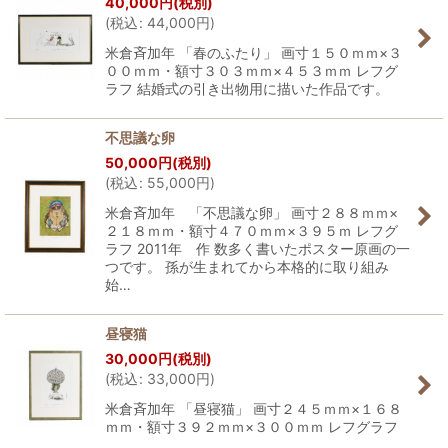
40,000
円
(税別)
(
税込
:
44,000
円
)
米倉斉加年 「春のふたり」 画寸１５０ｍｍ×３
００ｍｍ・額寸３０３ｍｍ×４５３ｍｍ レフグ
ラフ 結婚式の引き出物用に描いた作品です。
不思議な卵
50,000
円
(税別)
(
税込
:
55,000
円
)
米倉斉加年 「不思議な卵」 画寸２８８ｍｍ×
２１８ｍｍ・額寸４７０ｍｍ×３９５ｍ レフグ
ラフ 2011年 作 数多く書いたポスター原画の一
つです。 孫が生まれてから本格的に取り組み
始…
昼寝猫
30,000
円
(税別)
(
税込
:
33,000
円
)
米倉斉加年 「昼寝猫」 画寸２４５ｍｍ×１６８
ｍｍ・額寸３９２ｍｍ×３００ｍｍ レフグラフ