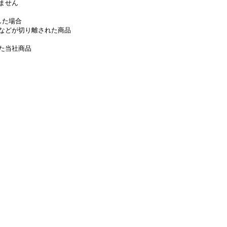
ません
した場合
などが切り離された商品
た当社商品