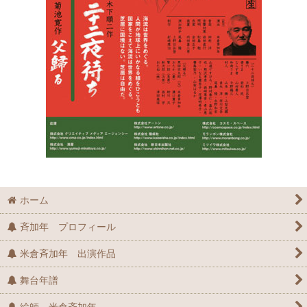
ホーム
斉加年 プロフィール
米倉斉加年 出演作品
舞台年譜
絵師 米倉斉加年