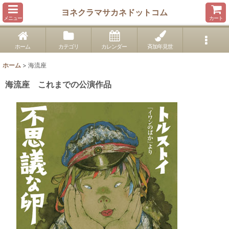
ヨネクラマサカネドットコム
メニュー
カート
ホーム
カテゴリ
カレンダー
斉加年見世
ホーム
>
海流座
海流座 これまでの公演作品