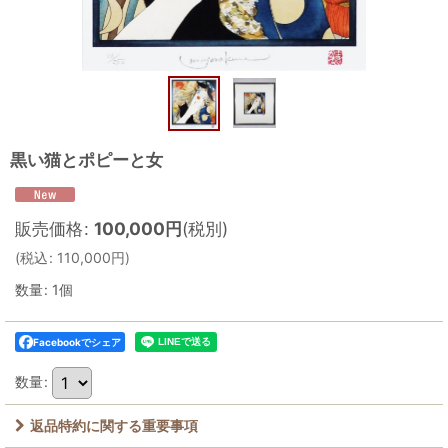
黒い猫とポピーと女
販売価格
:
100,000
円
(税別)
(
税込
:
110,000
円
)
数量
:
1個
Facebookでシェア
数量
:
返品特約に関する重要事項