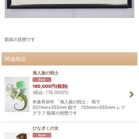
額装の状態です
関連商品
海人族の戦士
160,000
円
(税別)
(
税込
:
176,000
円
)
米倉斉加年 「海人族の戦士」 画寸
507mm×355mm 額寸 705mm×555mm レフ
グラフ 額装の状態です
ひなぎくの女