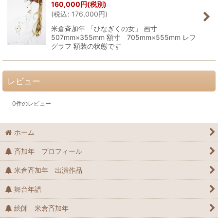
160,000
円
(税別)
(
税込
:
176,000
円
)
米倉斉加年 「ひなぎくの女」 画寸
507mm×355mm 額寸 705mm×555mm レフ
グラフ 額装の状態です
レビュー
0
件のレビュー
ホーム
斉加年 プロフィール
米倉斉加年 出演作品
舞台年譜
絵師 米倉斉加年