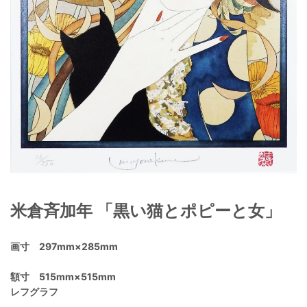
米倉斉加年 「黒い猫とポピーと女」
画寸 297mm×285mm
額寸 515mm×515mm
レフグラフ