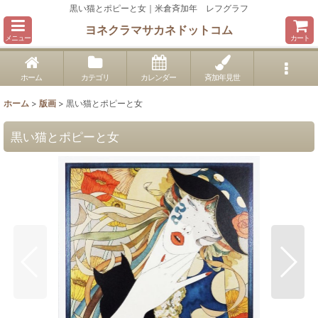
黒い猫とポピーと女｜米倉斉加年 レフグラフ
ヨネクラマサカネドットコム
メニュー
カート
ホーム
カテゴリ
カレンダー
斉加年見世
ホーム
>
版画
>
黒い猫とポピーと女
黒い猫とポピーと女