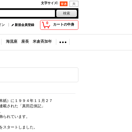
文字サイズ
:
0
カートの中身
イン
新規会員登録
海流座 座長 米倉斉加年
本紙）に１９９４年１１月２７
で連載された「真田忍侠記」
。
飾られています。
をスタートしました。