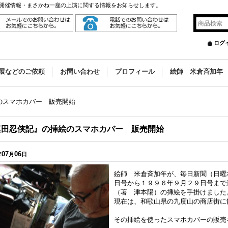
開催情報・まさかね一座の上演に関する情報をお知らせします。
ログ
展などのご依頼
お問い合わせ
プロフィール
絵師 米倉斉加年
のスマホカバー 販売開始
真田忍侠記』の挿絵のスマホカバー 販売開始
07
06
年
月
日
絵師 米倉斉加年が、毎日新聞（日曜
日号から１９９６年９月２９日号ま
（著 津本陽）の挿絵を手掛けました
現在は、和歌山県の九度山の商店街に
その挿絵を使ったスマホカバーの販売