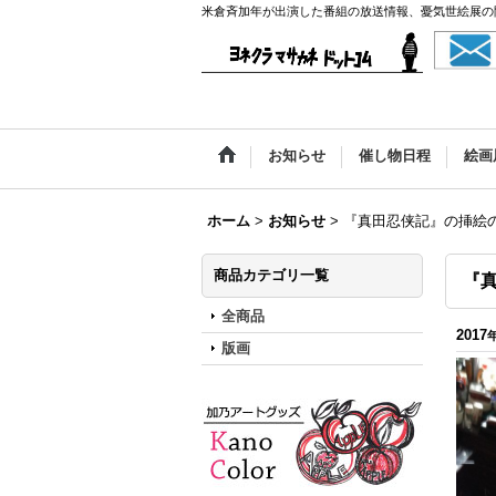
米倉斉加年が出演した番組の放送情報、憂気世絵展の
お知らせ
催し物日程
絵画
ホーム
>
お知らせ
>
『真田忍侠記』の挿絵
商品カテゴリ一覧
『
全商品
2017
版画