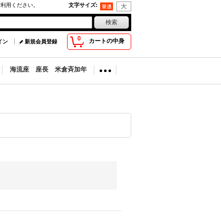
ご利用ください。
文字サイズ
:
0
カートの中身
イン
新規会員登録
海流座 座長 米倉斉加年